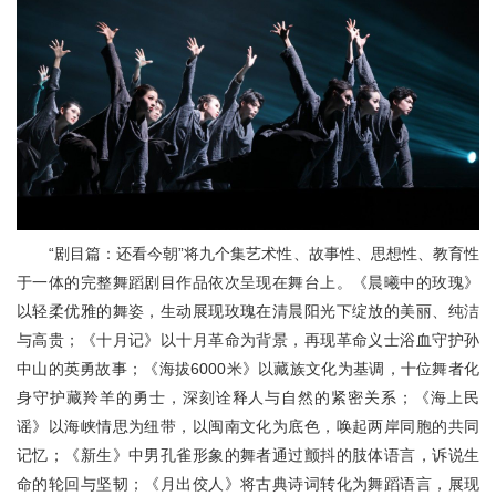
“剧目篇：还看今朝”将九个集艺术性、故事性、思想性、教育性
于一体的完整舞蹈剧目作品依次呈现在舞台上。《晨曦中的玫瑰》
以轻柔优雅的舞姿，生动展现玫瑰在清晨阳光下绽放的美丽、纯洁
与高贵；《十月记》以十月革命为背景，再现革命义士浴血守护孙
中山的英勇故事；《海拔6000米》以藏族文化为基调，十位舞者化
身守护藏羚羊的勇士，深刻诠释人与自然的紧密关系；《海上民
谣》以海峡情思为纽带，以闽南文化为底色，唤起两岸同胞的共同
记忆；《新生》中男孔雀形象的舞者通过颤抖的肢体语言，诉说生
命的轮回与坚韧；《月出佼人》将古典诗词转化为舞蹈语言，展现