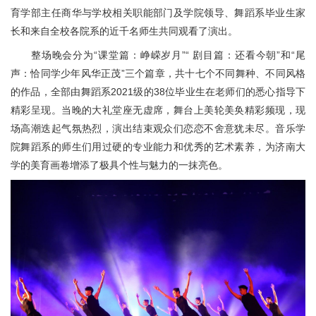
育学部主任商华与学校相关职能部门及学院领导、舞蹈系毕业生家
长和来自全校各院系的近千名师生共同观看了演出。
整场晚会分为“课堂篇：峥嵘岁月”“ 剧目篇：还看今朝”和“尾
声：恰同学少年风华正茂”三个篇章，共十七个不同舞种、不同风格
的作品，全部由舞蹈系2021级的38位毕业生在老师们的悉心指导下
精彩呈现。当晚的大礼堂座无虚席，舞台上美轮美奂精彩频现，现
场高潮迭起气氛热烈，演出结束观众们恋恋不舍意犹未尽。音乐学
院舞蹈系的师生们用过硬的专业能力和优秀的艺术素养，为济南大
学的美育画卷增添了极具个性与魅力的一抹亮色。