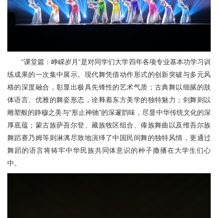
“课堂篇：峥嵘岁月”是对同学们大学四年各项专业基本功学习训
练成果的一次集中展示。现代舞凭借动作形式的创新突破与多元风
格的深度融合，彰显出极具先锋性的艺术气质；古典舞以细腻的肢
体语言、优雅的舞姿形态，诠释着东方美学的独特魅力；剑舞则以
雕塑般的静穆之美与“形止神驰”的深邃韵味，尽显中华传统文化的深
厚底蕴；蒙古族萨吾尔登、藏族牧区组合、傣族舞曲以及维吾尔族
舞蹈赛乃姆等则淋漓尽致地演绎了中国民间舞的独特风情，更通过
舞蹈的语言将铸牢中华民族共同体意识的种子撒播在大学生们心
中。