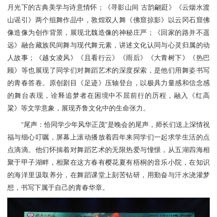
月光下的古典美学与诗意情怀；《寻影山间 古韵翩跹》《云烟水渡
山谣引》两个组舞作品中，敦煌双人舞《佛窟掠影》以云冈石窟佛
像造像为创作背景，展现北魏造像的神秘庄严；《回家的路并不遥
远》融合藏族民间舞与现代舞元素，讲述文化认同与心灵归属的动
人故事；《越女凌风》《且看行云》《雨后》《大青树下》《热巴
顾》等也展现了同学们对舞蹈艺术的深度探索，是他们用舞姿书写
的青春答卷。原创剧目《足迹》压轴登台，以极具力量感和信念感
的舞台表现，诠释追梦者在困境中不屈前行的历程，融入《红高
粱》等文学意象，展现齐鲁文化中的生命张力。
“尾声：恰同学少年风华正茂”是晚会的尾声，师长们送上深情祝
福与细心叮嘱，屏幕上滚动播放着四年来同学们一起求学生活的点
点滴滴。他们怀揣着对舞蹈艺术的无限热爱与憧憬，从五湖四海相
聚于甲子湖畔，相聚在这方春有樱花夏有梧桐的音乐小院，在知识
的海洋里汲取养分，在舞蹈课堂上刻苦钻研，用勤奋与汗水浇灌梦
想，书写下属于自己的青春华章。