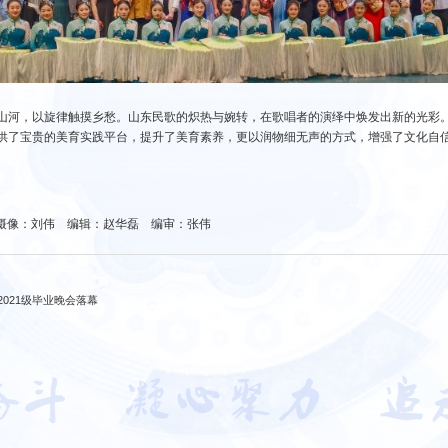
山河，以旋律触摸乡愁。山东民歌的炽热与婉转，在歌唱者的演绎中焕发出新的光彩
供了宝贵的美育实践平台，提升了美育素养，更以润物细无声的方式，增强了文化自
摄像：刘伟 编辑：赵华磊 编审：张伟
021级毕业晚会落幕