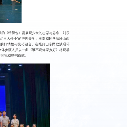
绎的《绣荷包》需展现少女的忐忑与思念；刘乐
“里大外小”的声腔美学；王嘉成同学演绎山西
曲的抒情性与技巧融合。在经典山东民歌演唱环
全体参演人员以一曲《谁不说俺家乡好》将现场
共同完成赠书仪式。