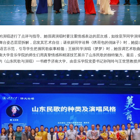
的演唱进行了点评与指导。她强调演唱时要注重情感表达的层次感，如徐亚萍同学演
舞台姿态层层拆解，启发其艺术自信；谌依妍同学诠释《绣荷包的俏妹子》时，她提出
语言示范，引导学生把握民歌叙事精髓；王丽同学演唱《梦梦》时，她强调艺术歌
南大学音乐学院的师生们用真挚情感和精湛技艺展示了山东民歌的独特魅力。最后，
的《山东民歌与演唱》一书赠予济南大学。由音乐学院党委书记孙翔玲与王世慧教授