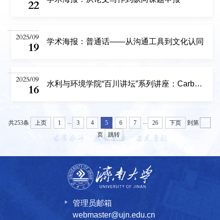
22
2025/09
学术海报：普通话——从沟通工具到文化认同
19
2025/09
水利与环境学院“百川讲坛”系列讲座：Carbon-based materials for catalytic reactions
16
...
...
共253条
上页
1
3
4
5
6
7
26
下页
到第
页
跳转
管理员邮箱
webmaster@ujn.edu.cn