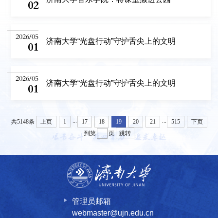
02
2026/05
济南大学“光盘行动”守护舌尖上的文明
01
2026/05
济南大学“光盘行动”守护舌尖上的文明
01
...
...
共5148条
上页
1
17
18
19
20
21
515
下页
到第
页
跳转
管理员邮箱
webmaster@ujn.edu.cn