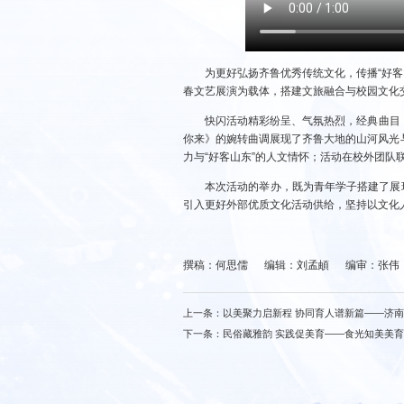
为更好弘扬齐鲁优秀传统文化，传播“好客
春文艺展演为载体，搭建文旅融合与校园文化
快闪活动精彩纷呈、气氛热烈，经典曲目
你来》的婉转曲调展现了齐鲁大地的山河风光
力与“好客山东”的人文情怀；活动在校外团队
本次活动的举办，既为青年学子搭建了展
引入更好外部优质文化活动供给，坚持以文化
撰稿：何思儒 编辑：刘孟頔 编审：张伟
上一条：
以美聚力启新程 协同育人谱新篇——济
下一条：
民俗藏雅韵 实践促美育——食光知美美