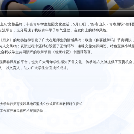
山东”文旅品牌，丰富青年学生校园文化生活，5月13日，“好客山东・青春朋场”演
交流平台，充分展现了我校青年学子朝气蓬勃、奋发向上的精神风貌。
《后来》的悠扬旋律引发了广大在场师生的情感共鸣；歌曲《你要跳舞吗》节奏明快
与人文风物；表演过程中还精心设置了互动环节，趣味文旅知识问答、特色宝藏小城
联合我校学生共同演绎的歌舞节目《相亲相爱》中圆满落幕。
现青春风采的平台，也为广大青年学生感知齐鲁文化、传承地方文脉提供了宝贵机会。
人、以文育人，助力广大学生全面成长成才。
南大学举行美育实践基地联盟成立仪式暨客座教授聘任仪式
育工作室开展民俗艺术展演活动