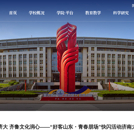
首页
学校概况
学院·平台
教育教学
科学研究
济大 齐鲁文化润心——“好客山东・青春朋场”快闪活动济南