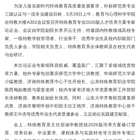
为深入落实新时代特殊教育高质量发展要求，对标师范类专业
三级认证与一流专业建设目标，5月29日上午，教育与心理科学学院
在特教大楼A302会议室召开特殊教育专业2026版人才培养方案专家
论证会。会议由学院副院长李开云主持，特邀国内特教领域高校专
家、一线特教学校管理者、行业骨干、优秀毕业生及校内职能部门
负责人参会，学院相关负责人、特殊教育系全体教师及在校生代表
与会研讨。
本次论证会专家组阵容权威、覆盖面广，汇聚了多领域优质智
库力量。校外专家包括重庆师范大学申仁洪教授、华南师范大学谌
小猛教授、济南特殊教育中心于生丹校长、山东特殊教育职业学院
陈西梅副教授与梁斐老师；校内专家有济南大学党委教师工作部部
长张婷教授、教务处副处长张杰。同时，山东大学齐鲁医院康复师
武青、济南市黎明学校中职部主任王艳萍、济南特殊教育中心骨干
教师王中杰等优秀毕业生代表受邀参会，立足岗位实践建言献策。
会上，特殊教育系主任宿淑华教授就2026版培养方案修订背
景、培养目标、毕业要求、课程体系与实践特色等方面作专项汇