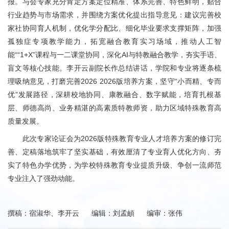
报。与会专家充分肯定方案定位精准、体系完善、特色鲜明，贴合
行业趋势与市场需求，并围绕方案优化提出指导意见：建议完善校
家社协同育人机制，优化学分配比、细化毕业要求支撑矩阵，加强
孤独症专项教学能力，拓宽融合教育实习场域，推动人工智
能““1+X”课程与一二课堂协同，深化AI与特教融合教学，夯实手语、
盲文等核心技能。李开云副院长作总结讲话，学院和专业将逐条梳
理吸纳意见，打磨完善2026 2026版培养方案，坚守“小而精、专而
优”发展路径，深耕校地协同、康教融合、数字赋能，培育扎根基
层、师德高尚、业务精湛的高素质特教师资，助力区域特殊教育高
质量发展。
此次专家论证会为2026版特殊教育专业人才培养方案的修订完
善、定稿落地筑牢了坚实基础，有效厘清了专业育人优化方向、夯
实了特色办学优势，为学校特殊教育专业提质升级、争创一流师范
专业注入了强劲动能。
撰稿：宿淑华、李开云 编辑：刘孟頔 编审：张伟