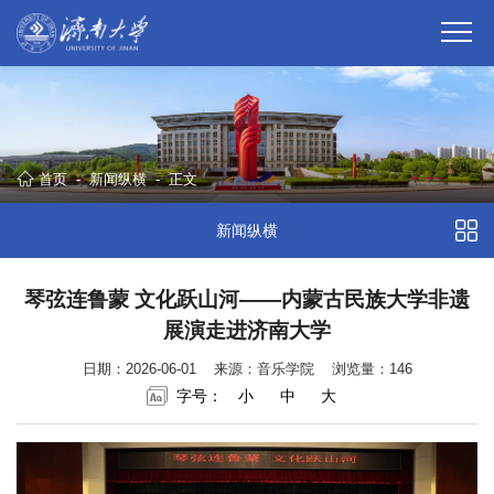
首页
-
新闻纵横
-
正文
新闻纵横
琴弦连鲁蒙 文化跃山河——内蒙古民族大学非遗
展演走进济南大学
日期：2026-06-01
来源：音乐学院
浏览量：
146
字号：
小
中
大