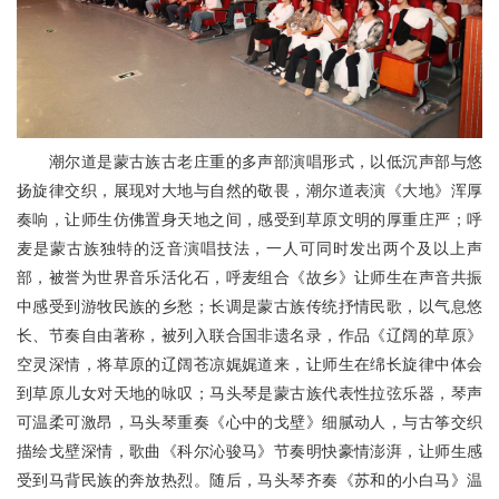
潮尔道是蒙古族古老庄重的多声部演唱形式，以低沉声部与悠
扬旋律交织，展现对大地与自然的敬畏，潮尔道表演《大地》浑厚
奏响，让师生仿佛置身天地之间，感受到草原文明的厚重庄严；呼
麦是蒙古族独特的泛音演唱技法，一人可同时发出两个及以上声
部，被誉为世界音乐活化石，呼麦组合《故乡》让师生在声音共振
中感受到游牧民族的乡愁；长调是蒙古族传统抒情民歌，以气息悠
长、节奏自由著称，被列入联合国非遗名录，作品《辽阔的草原》
空灵深情，将草原的辽阔苍凉娓娓道来，让师生在绵长旋律中体会
到草原儿女对天地的咏叹；马头琴是蒙古族代表性拉弦乐器，琴声
可温柔可激昂，马头琴重奏《心中的戈壁》细腻动人，与古筝交织
描绘戈壁深情，歌曲《科尔沁骏马》节奏明快豪情澎湃，让师生感
受到马背民族的奔放热烈。随后，马头琴齐奏《苏和的小白马》温