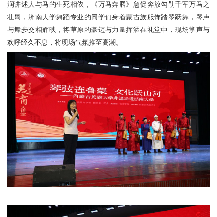
润讲述人与马的生死相依，《万马奔腾》急促奔放勾勒千军万马之
壮阔，济南大学舞蹈专业的同学们身着蒙古族服饰踏琴跃舞，琴声
与舞步交相辉映，将草原的豪迈与力量挥洒在礼堂中，现场掌声与
欢呼经久不息，将现场气氛推至高潮。