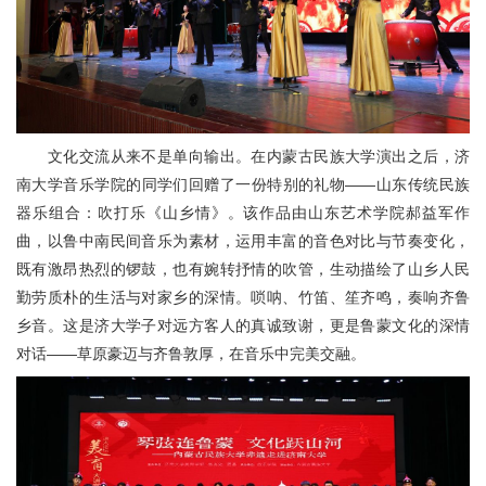
文化交流从来不是单向输出。在内蒙古民族大学演出之后，济
南大学音乐学院的同学们回赠了一份特别的礼物——山东传统民族
器乐组合：吹打乐《山乡情》。该作品由山东艺术学院郝益军作
曲，以鲁中南民间音乐为素材，运用丰富的音色对比与节奏变化，
既有激昂热烈的锣鼓，也有婉转抒情的吹管，生动描绘了山乡人民
勤劳质朴的生活与对家乡的深情。唢呐、竹笛、笙齐鸣，奏响齐鲁
乡音。这是济大学子对远方客人的真诚致谢，更是鲁蒙文化的深情
对话——草原豪迈与齐鲁敦厚，在音乐中完美交融。