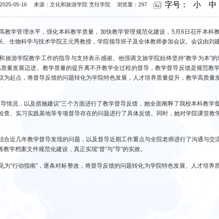
字号：
小
中
025-05-16
来源：文化和旅游学院 烹饪学院
浏览量：
297
高教学管理水平，强化本科教学质量，加快教学管理规范化建设，5月6日召开本科
长、生物科学与技术学院王元秀教授，学院领导班子及全体教师参加会议。会议由刘
和旅游学院教学工作的指导与支持表示感谢。他强调文旅学院始终坚持“教学为本”的
高质量发展迈进。教学质量的提升离不开教学全过程的督导，教学督导反馈是规范教
议为起点，将督导反馈的问题转化为学院特色发展，人才培养质量提升，教学高质量
督导情况，以及措施建议”三个方面进行了教学督导反馈，她全面阐释了我校本科教学
检查、实习实践基地等专项督导存在的问题进行了具体反馈。同时，她对学院课堂教
结合近几年教学督导发现的问题，以及督导近期工作重点与全院老师进行了沟通与交
教学档案文件规范化建设，真正实现“督”与“导”的实效。
见为“行动指南”，逐条对标整改，将督导反馈的问题转化为学院特色发展、人才培养