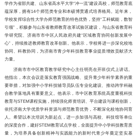
学作为省部共建、山东省高水平大学“冲一流”建设高校，师范教育底
蕴深厚，拥有14个师范类专业和本硕博贯通式培养格局。近年来，
学校发挥综合性大学办师范教育的特色优势，坚持“工科赋能，数智
引领”，积极参与山东省教师教育改革试验区建设，与山东省教育科
学研究院、济南市市中区人民政府共建“区域教育协同创新发展中
心”，持续推进教师教育改革创新。他表示，学校将进一步深化校地
协同、科教协同，为济南市青少年科技教育事业提质增效贡献济大
力量。
济南市市中区教育教学研究中心主任明亮在开班仪式上讲话。
他指出，本次会议是落实教育强国战略、提升青少年科学素养的重
要举措，对加强中小学科技辅导员队伍专业化建设、推动跨学科融
合教学落地具有重要意义。他表示，市中区教育系统高度重视科技
教育与STEM课程实施，持续强化师资培训、平台建设与课程创新，
依托济南大学优质学科资源与师范教育优势，不断深化校地协同育
人。希望以本次培训为新起点，进一步加强与高校、科技馆等单位
的深度合作，建好STEM教育试点学校，全面提升中小学科技教育质
量，为培养具备创新精神与实践能力的新时代青少年奠定坚实基