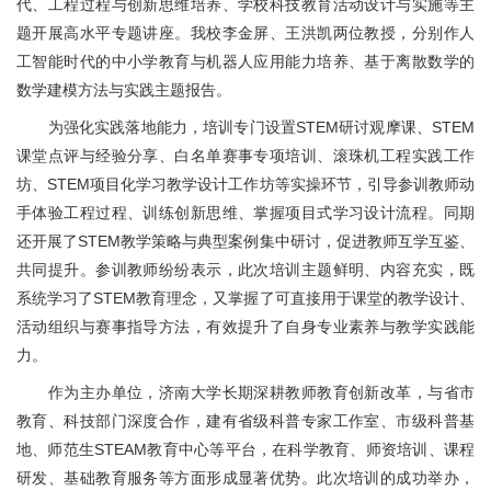
代、工程过程与创新思维培养、学校科技教育活动设计与实施等主
题开展高水平专题讲座。我校李金屏、王洪凯两位教授，分别作人
工智能时代的中小学教育与机器人应用能力培养、基于离散数学的
数学建模方法与实践主题报告。
为强化实践落地能力，培训专门设置STEM研讨观摩课、STEM
课堂点评与经验分享、白名单赛事专项培训、滚珠机工程实践工作
坊、STEM项目化学习教学设计工作坊等实操环节，引导参训教师动
手体验工程过程、训练创新思维、掌握项目式学习设计流程。同期
还开展了STEM教学策略与典型案例集中研讨，促进教师互学互鉴、
共同提升。参训教师纷纷表示，此次培训主题鲜明、内容充实，既
系统学习了STEM教育理念，又掌握了可直接用于课堂的教学设计、
活动组织与赛事指导方法，有效提升了自身专业素养与教学实践能
力。
作为主办单位，济南大学长期深耕教师教育创新改革，与省市
教育、科技部门深度合作，建有省级科普专家工作室、市级科普基
地、师范生STEAM教育中心等平台，在科学教育、师资培训、课程
研发、基础教育服务等方面形成显著优势。此次培训的成功举办，