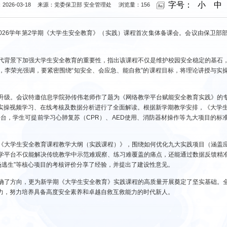
字号：
小
中
026-03-18
来源：党委保卫部 安全管理处
浏览量：
156
5-2026学年第2学期《大学生安全教育》（实践）课程首次集体备课会。会议由保卫
代背景下加强大学生安全教育的重要性，指出该课程不仅是维护校园安全稳定的基石
，李荣光强调，要紧密围绕“知安全、会应急、能自救”的课程目标，将理论讲授与实
升级。会议特邀信息学院孙传伟老师作了题为《网络教学平台赋能安全教育实践》的
实操视频学习、在线考核及数据分析进行了全面解读。根据新学期教学安排，《大学生安
平台，学生可提前学习心肺复苏（CPR）、AED使用、消防器材操作等九大项目的标
《大学生安全教育课程教学大纲（实践课程）》，围绕如何优化九大实践项目（涵盖
学平台不仅能解决传统教学中示范难观察、练习难覆盖的痛点，还能通过数据反馈精
火场逃生”等核心项目的考核评价分享了经验，并提出了建设性意见。
确了方向，更为新学期《大学生安全教育》实践课程的高质量开展奠定了坚实基础。
力，努力培养具备高度安全素养和卓越自救互救能力的时代新人。