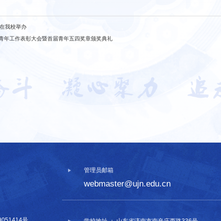
动在我校举办
行青年工作表彰大会暨首届青年五四奖章颁奖典礼
管理员邮箱
webmaster@ujn.edu.cn
9051414号