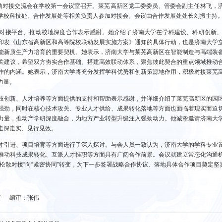
联动对接交流会在学校第一会议室召开。莱芜高新区党工委委员、管委会副主任林飞，
学校科技处、合作发展处等相关负责人参加对接会。会议由合作发展处处长刘振主持
对接平台、推动校地深度合作表示感谢。她介绍了济南大学在学科建设、科研创新
印发《山东省高新区和高等院校联动发展实施方案》通知的具体行动，也是济南大学
能新质生产力培育的重要契机。她表示，济南大学与莱芜高新区在智能制造与高端装
关建议，希望双方夯实合作基础、搭建高效联动体系，聚焦彼此契合的重点领域推动
作的内涵。她表示，济南大学将充分发挥学科优势和创新策源地作用，积极对接莱芜
力量。
技创新、人才培养等方面提供的支持和帮助表示感谢，并详细介绍了莱芜高新区的园
强劲，同时在核心技术攻关、专业人才供给、成果转化落地等方面也面临着现实而迫
力量，推动产学研深度融合，为地方产业转型升级注入强劲动力。他诚挚邀请济南大
走深走实、见行见效。
才引进、项目培育等方面进行了深入探讨。与会人员一致认为，济南大学的学科专业
推动科技成果转化、互派人才挂职等方面具有广阔合作前景。会议就建立常态化沟通
松散对接”向“紧密协同”转变，为下一步签署战略合作协议、落地具体合作项目奠定坚
頔 编审：张伟