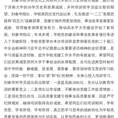
刘春华在开班仪式上对郑州大学的大力支持表示感谢，她介绍
了济南大学的办学历史和发展成就，并对培训班学员提出殷切期
望。刘春华指出，学校第四次党代会以来，扎实推进“一二三”发展思
路和“四五六”战略部署，党建引领作用更加强劲、事业改革发展更富
成效、管理服务保障更加有力，推动高水平大学建设开创了新局
面。刘春华指出，年末岁尾，学校党的建设和事业发展各项任务进
入了关键阶段，学校党委举办本次培训班是贯彻落实党的二十届三
中全会精神和习近平总书记视察山东重要讲话精神的迫切需要，是
学习借鉴先进经验、提升学校党建工作水平的有效途径。希望同志
们近距离感受郑州大学干事创业的浓厚氛围，在与先进典型对标对
表中学经验、解难题、促发展、展形象，要倍加珍惜宝贵的学习机
会，排除一切干扰，拿出“挤”和“钻”的精神，全身心投入培训学习。
刘春华对学员提出四点期望：一是提高政治站位，充分认识教育培
训的重要意义；二是突出以学促建，不断推动党建工作提质增效；
三是强化责任担当，以高质量党建引领事业高质量发展；四是严守
纪律规矩，确保培训取得良好成效。希望同志们在培训期间，学有
所思、学有所悟、学有所得，真正把学习思考的成效转化为学校高
质量发展的思路举措与生动实践，以更加昂扬的斗志、更加饱满的