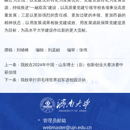
融合为主线，以党建优势转化为发展优势、党建资源转化为发展资
源，持续推进“一融双高”建设，以高质量党建引领学校各项事业高质
量发展；三是以更加强烈的责任感、更加过硬的本领、更加昂扬的
精神状态，以用发展成果检验党建成效、用发展成就保障党建提质
为目标，为高水平大学建设作出新的更大贡献。
撰稿：刘绪峰 编辑：刘孟頔 编审：张伟
上一条：
我校在2024年中国・山东博士（后）创新创业大赛决赛中
获佳绩
下一条：
我校举行羽毛球世界冠军进校园活动
管理员邮箱
webmaster@ujn.edu.cn