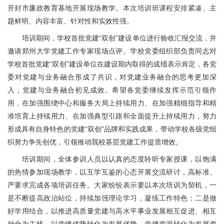
开封市廉政教育基地开展现场教学。本次培训班课程安排紧凑、主
题鲜明、内容丰富、针对性和实效性强。
培训期间，学校首批党建“双创”建设单位进行验收汇报交流，并
邀请郑州大学党建工作专家现场点评。学校党委组织部负责同志对
学校首批党建“双创”建设单位在建设期内取得的成绩表示肯定，各党
委对党建与业务融合形成了共识，对党建业务融合的思考更加深
入，党建与业务融合初见成效。希望各党委继续发挥示范引领作
用，在加强围绕中心和服务大局上持续用力、在加强精细指导和精
准培育上持续用力、在加强典型引路和全面提升上持续用力，努力
形成具有自身特色的党建“双创”品牌和实践成果，带动学校各级党组
织努力争先创优，引领推动我校基层党建工作提质增效。
培训期间，全体参训人员以认真的态度聆听专家授课，以饱满
的热情参加现场教学，以互学互鉴的心态开展交流研讨，高标准、
严要求完成各项培训任务。大家纷纷表示要以本次培训为契机，一
是不断提高政治站位，持续加强理论学习，凝练工作特色；二是做
好学用结合，以推进高质量党建与高水平事业发展相互促进、相互