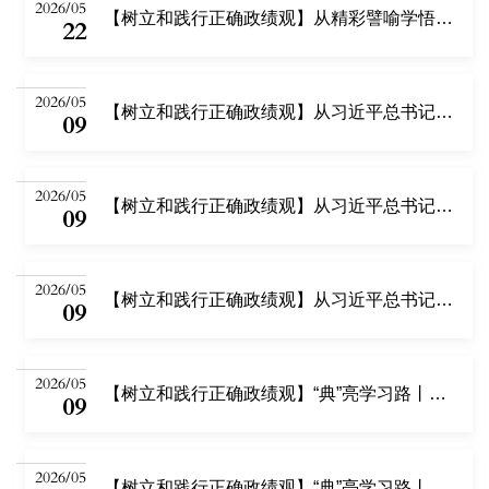
2026/05
【树立和践行正确政绩观】从精彩譬喻学悟正确政绩观丨小“细胞”与大“肌体”
22
2026/05
【树立和践行正确政绩观】从习近平总书记讲述的故事中感悟正确政绩观④| “像接力赛一样，一棒一棒接着干下去”
09
2026/05
【树立和践行正确政绩观】从习近平总书记讲述的故事中感悟正确政绩观③ | “一辈子为民造福，一辈子克己奉公”
09
2026/05
【树立和践行正确政绩观】从习近平总书记讲述的故事中感悟正确政绩观①丨“共产党人的初心永远不能改变”
09
2026/05
【树立和践行正确政绩观】“典”亮学习路丨知屋漏者在宇下
09
2026/05
【树立和践行正确政绩观】“典”亮学习路丨有一定之略 然后有一定之功