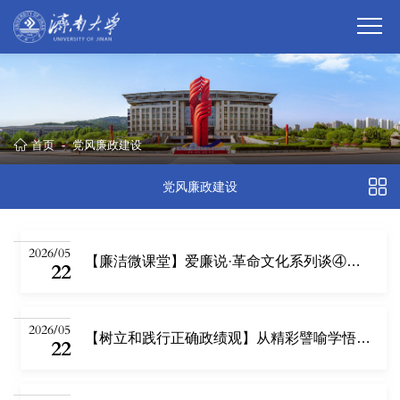
首页
-
党风廉政建设
党风廉政建设
2026/05
【廉洁微课堂】爱廉说·革命文化系列谈④万里求真 长征时期理论联系实际的作风淬炼
22
2026/05
【树立和践行正确政绩观】从精彩譬喻学悟正确政绩观丨学做枣花
22